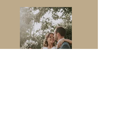
Je suis également joignable par mail et
par téléphone
Julie.aumonier@gmail.com
0778070405