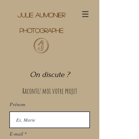
Julie Aumonier
PhotograpHE
On discute ?
Racontez moi votre projet
Prénom
E-mail